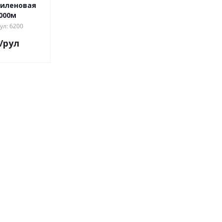
пиленовая
000м
ул: 6200
/рул