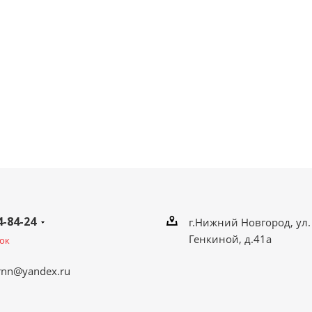
4-84-24
г.Нижний Новгород, ул.
Генкиной, д.41а
ок
rnn@yandex.ru