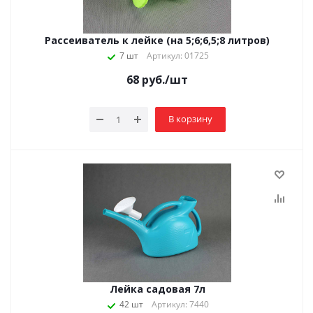
Рассеиватель к лейке (на 5;6;6,5;8 литров)
7 шт
Артикул: 01725
68
руб.
/шт
В корзину
Лейка садовая 7л
42 шт
Артикул: 7440