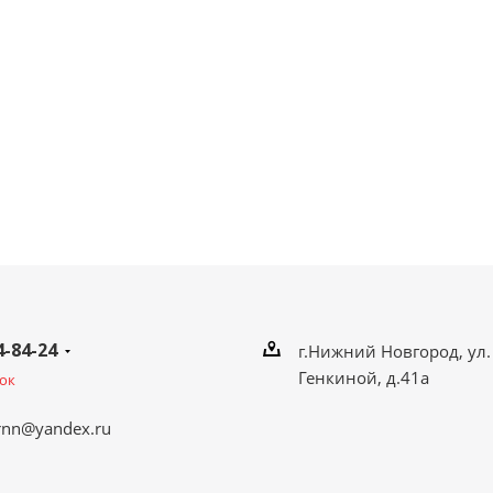
4-84-24
г.Нижний Новгород, ул.
Генкиной, д.41а
ок
rnn@yandex.ru