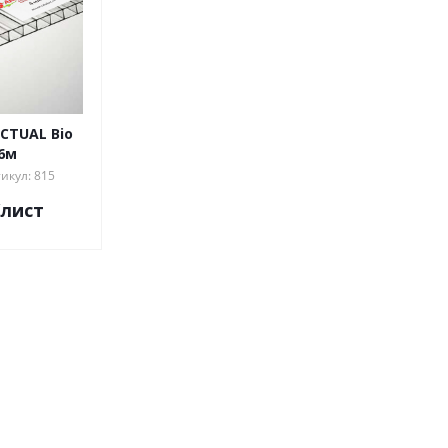
CTUAL Bio
6м
икул: 815
/лист