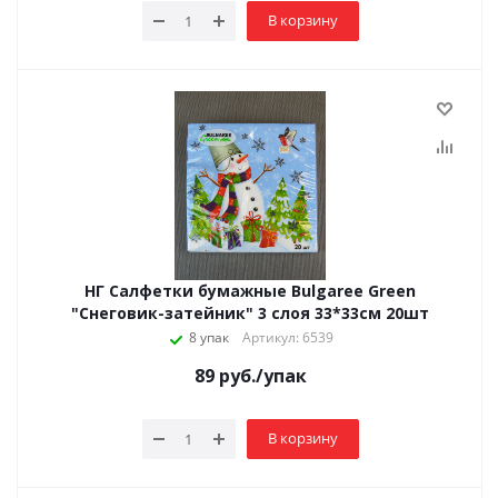
В корзину
НГ Салфетки бумажные Bulgaree Green
"Снеговик-затейник" 3 слоя 33*33см 20шт
8 упак
Артикул: 6539
89
руб.
/упак
В корзину