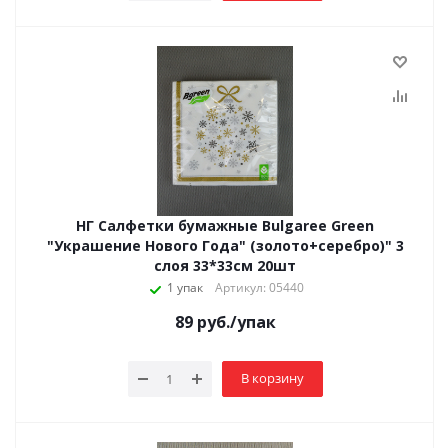
НГ Салфетки бумажные Bulgaree Green
"Украшение Нового Года" (золото+серебро)" 3
слоя 33*33см 20шт
1 упак
Артикул: 05440
89
руб.
/упак
В корзину