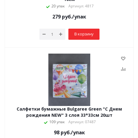
20 упак
Артикул: 4817
279
руб.
/упак
В корзину
Салфетки бумажные Bulgaree Green "С Днем
рождения NEW" 3 слоя 33*33см 20шт
109 упак
Артикул: 07487
98
руб.
/упак