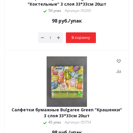
"Коктельные" 3 слоя 33*33см 20шт
50 упак
Артикул: 05205
98
руб.
/упак
В корзину
Салфетки бумажные Bulgaree Green "Крашенки"
3 слоя 33*33см 20шт
45 упак
Артикул: 05754
98
руб.
/упак