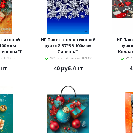
стиковой
НГ Пакет с пластиковой
НГ Пак
 100мкм
ручкой 37*36 100мкм
ручко
евянном/Т
Синева/Т
Коллаж
л: 02085
189 шт
Артикул: 02088
217
/шт
40
руб.
/шт
4