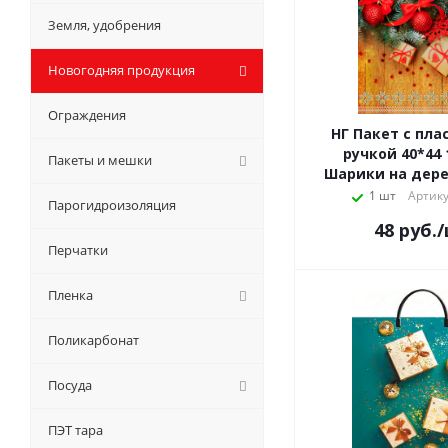
Земля, удобрения
Новогодняя продукция
Ограждения
НГ Пакет с пла
ручкой 40*44
Пакеты и мешки
Шарики на дер
1 шт
Артику
Парогидроизоляция
48
руб.
Перчатки
Пленка
Поликарбонат
Посуда
ПЭТ тара