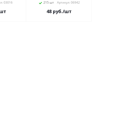
л: 03016
215 шт
Артикул: 06942
/шт
48
руб.
/шт