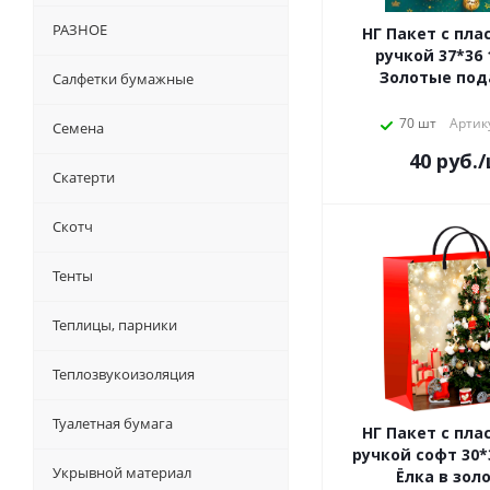
РАЗНОЕ
НГ Пакет с пла
ручкой 37*36
Золотые под
Салфетки бумажные
70 шт
Артик
Семена
40
руб.
Скатерти
Скотч
Тенты
Теплицы, парники
Теплозвукоизоляция
Туалетная бумага
НГ Пакет с пла
ручкой софт 30*
Укрывной материал
Ёлка в зол