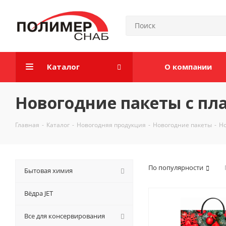
Каталог
О компании
Новогодние пакеты с пл
Главная
-
Каталог
-
Новогодняя продукция
-
Новогодние пакеты
-
Но
По популярности
Бытовая химия
Вёдра JET
Все для консервирования