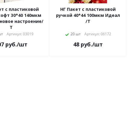
ет с пластиковой
НГ Пакет с пластиковой
софт 30*40 140мкм
ручкой 40*44 100мкм Идеал
новое настроение/
/Т
Т
шт
Артикул: 03019
20 шт
Артикул: 06172
07
руб.
/шт
48
руб.
/шт