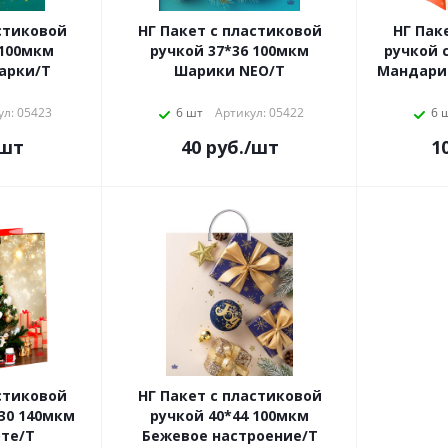
стиковой
НГ Пакет с пластиковой
НГ Пак
 100мкм
ручкой 37*36 100мкм
ручкой 
арки/Т
Шарики NEO/Т
Мандари
ул: 05423
6 шт
Артикул: 05422
6 
/шт
40
руб.
/шт
1
стиковой
НГ Пакет с пластиковой
30 140мкм
ручкой 40*44 100мкм
оте/Т
Бежевое настроение/Т