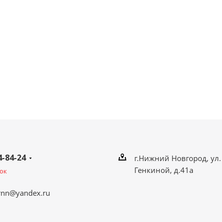
4-84-24
г.Нижний Новгород, ул.
Генкиной, д.41а
ок
rnn@yandex.ru