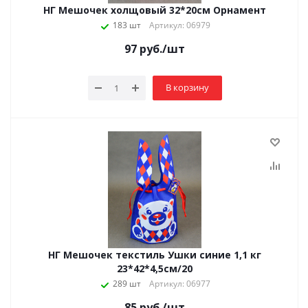
НГ Мешочек холщовый 32*20см Орнамент
183 шт
Артикул: 06979
97
руб.
/шт
В корзину
НГ Мешочек текстиль Ушки синие 1,1 кг
23*42*4,5см/20
289 шт
Артикул: 06977
85
руб.
/шт