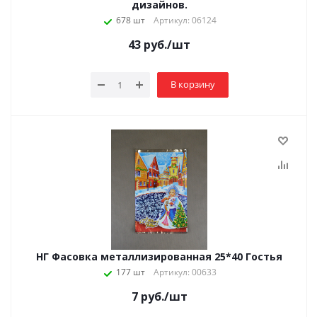
дизайнов.
678 шт
Артикул: 06124
43
руб.
/шт
В корзину
НГ Фасовка металлизированная 25*40 Гостья
177 шт
Артикул: 00633
7
руб.
/шт