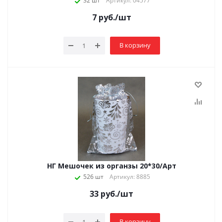
32 шт
Артикул: 04577
7
руб.
/шт
В корзину
НГ Мешочек из органзы 20*30/Арт
526 шт
Артикул: 8885
33
руб.
/шт
В корзину