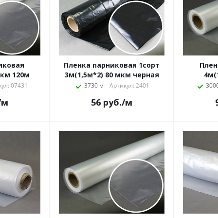
иковая
Пленка парниковая 1сорт
Плен
мкм 120м
3м(1,5м*2) 80 мкм черная
4м(
ул: 07431
3730 м
Артикул: 2401
3000
/м
56
руб.
/м