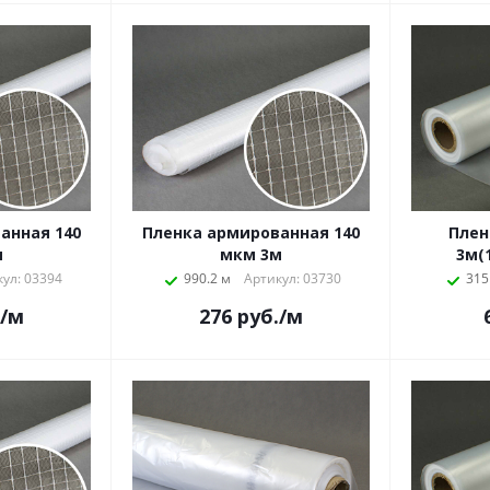
анная 140
Пленка армированная 140
Плен
м
мкм 3м
ул: 03394
990.2 м
Артикул: 03730
315
/м
276
руб.
/м