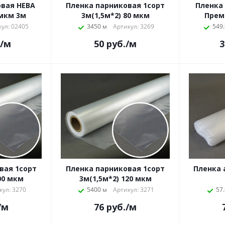
овая НЕВА
Пленка парниковая 1сорт
Пленка
мкм 3м
3м(1,5м*2) 80 мкм
Прем
ул: 02405
3450 м
Артикул: 3269
549.
/м
50
руб.
/м
3
вая 1сорт
Пленка парниковая 1сорт
Пленка 
00 мкм
3м(1,5м*2) 120 мкм
кул: 3270
5400 м
Артикул: 3271
57.
/м
76
руб.
/м