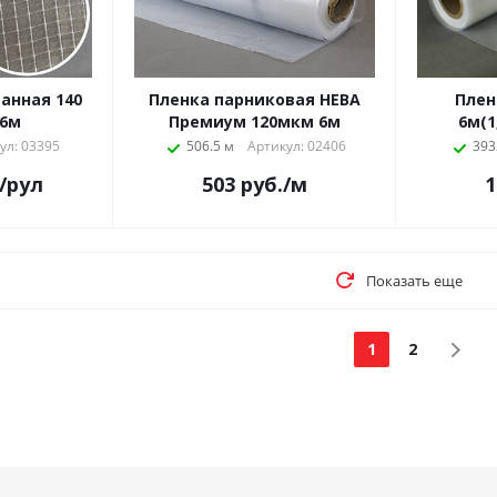
анная 140
Пленка парниковая НЕВА
Плен
 6м
Премиум 120мкм 6м
6м(1
ул: 03395
506.5 м
Артикул: 02406
393
/рул
503
руб.
/м
1
Показать еще
1
2