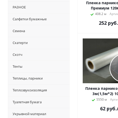
Пленка парник
РАЗНОЕ
Премиум 120
408.2 м
Артик
Салфетки бумажные
252
руб.
Семена
Скатерти
Скотч
Тенты
Теплицы, парники
Пленка парнико
Теплозвукоизоляция
3м(1,5м*2) 1
5550 м
Арти
Туалетная бумага
62
руб.
Укрывной материал