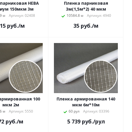
 парниковая НЕВА
Пленка парниковая
иум 150мкм 3м
3м(1,5м*2) 40 мкм
9 м
Артикул: 02408
10584.8 м
Артикул: 4940
15
руб.
/м
35
руб.
/м
армированная 100
Пленка армированная 140
мкм 2м
мкм 6м*10м
6 м
Артикул: 5550
60 рул
Артикул: 03396
72
руб.
/м
5 739
руб.
/рул