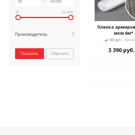
35
24 000
Пленка армиров
мкм 6м*
Производитель
40 рул
Артик
3 390
руб.
Сбросить