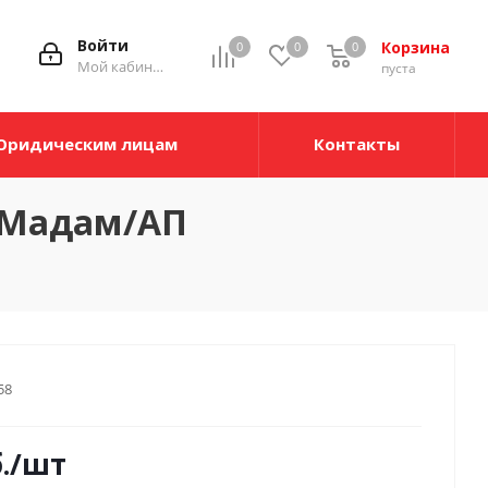
Войти
Корзина
0
0
0
Мой кабинет
пуста
Юридическим лицам
Контакты
м Мадам/АП
58
.
/шт