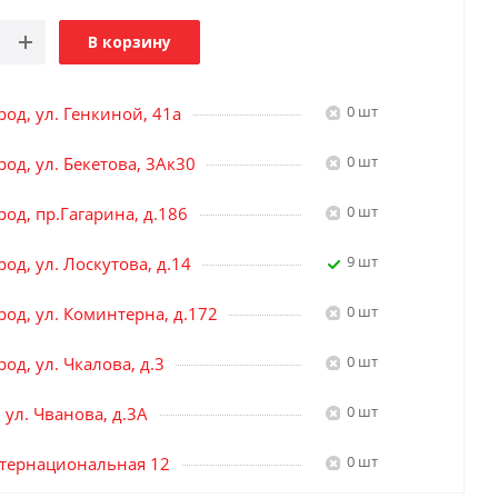
В корзину
0 шт
род, ул. Генкиной, 41а
0 шт
од, ул. Бекетова, 3Ак30
0 шт
од, пр.Гагарина, д.186
9 шт
од, ул. Лоскутова, д.14
0 шт
род, ул. Коминтерна, д.172
0 шт
од, ул. Чкалова, д.3
0 шт
, ул. Чванова, д.3А
0 шт
нтернациональная 12