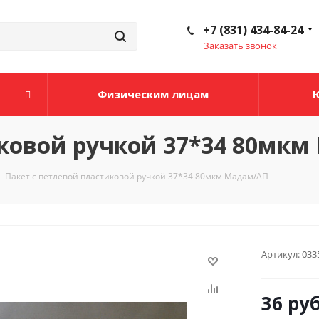
+7 (831) 434-84-24
Заказать звонок
Физическим лицам
иковой ручкой 37*34 80мк
-
Пакет с петлевой пластиковой ручкой 37*34 80мкм Мадам/АП
Артикул:
033
36
руб