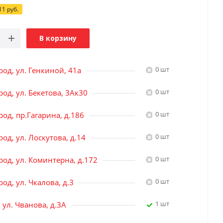
11
руб.
В корзину
0 шт
род, ул. Генкиной, 41а
0 шт
од, ул. Бекетова, 3Ак30
0 шт
од, пр.Гагарина, д.186
0 шт
од, ул. Лоскутова, д.14
0 шт
род, ул. Коминтерна, д.172
0 шт
од, ул. Чкалова, д.3
1 шт
, ул. Чванова, д.3А