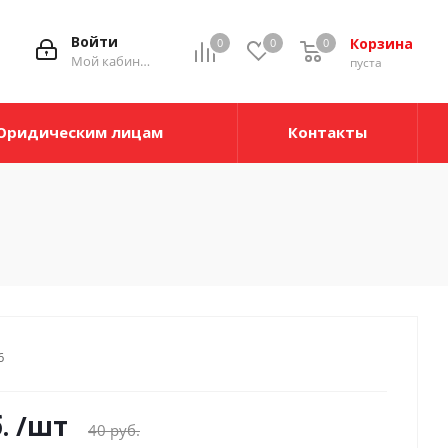
Войти
Корзина
0
0
0
Мой кабинет
пуста
Юридическим лицам
Контакты
6
.
/шт
40
руб.