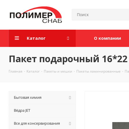
Каталог
О компании
Пакет подарочный 16*22
Главная
-
Каталог
-
Пакеты и мешки
-
Пакеты ламинированные
-
Па
Бытовая химия
Вёдра JET
Все для консервирования