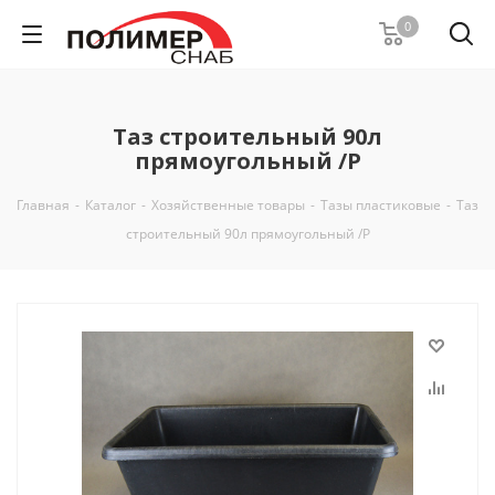
0
Таз строительный 90л
прямоугольный /Р
Главная
-
Каталог
-
Хозяйственные товары
-
Тазы пластиковые
-
Таз
строительный 90л прямоугольный /Р