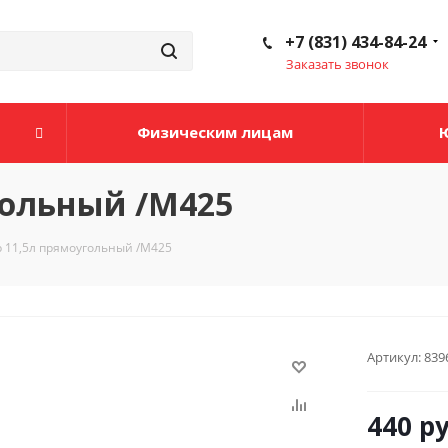
+7 (831) 434-84-24
Заказать звонок
Физическим лицам
гольный /М425
 11,5л прямоугольный /М425
Артикул:
839
440
ру