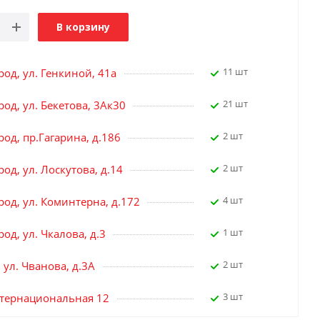
В корзину
11 шт
род, ул. Генкиной, 41а
21 шт
од, ул. Бекетова, 3Ак30
2 шт
од, пр.Гагарина, д.186
2 шт
од, ул. Лоскутова, д.14
4 шт
род, ул. Коминтерна, д.172
1 шт
од, ул. Чкалова, д.3
2 шт
, ул. Чванова, д.3А
3 шт
нтернациональная 12