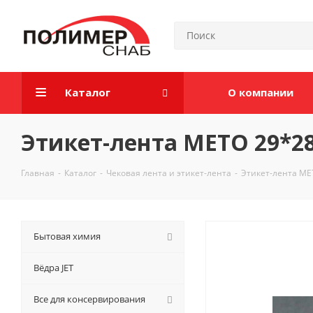
Каталог
О компании
Этикет-лента МЕТО 29*28
Главная
-
Каталог
-
Чековая лента и этикет-лента
-
Этикет-лента МЕ
Бытовая химия
Вёдра JET
Все для консервирования