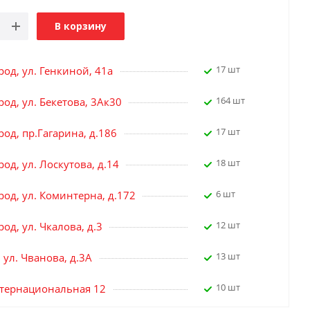
В корзину
17 шт
род, ул. Генкиной, 41а
164 шт
од, ул. Бекетова, 3Ак30
17 шт
од, пр.Гагарина, д.186
18 шт
од, ул. Лоскутова, д.14
6 шт
род, ул. Коминтерна, д.172
12 шт
од, ул. Чкалова, д.3
13 шт
, ул. Чванова, д.3А
10 шт
нтернациональная 12