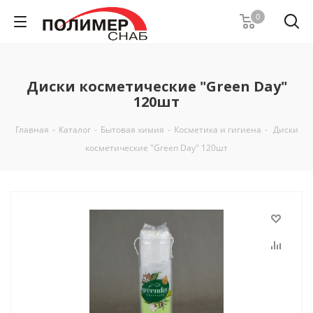
0
Диски косметические "Green Day"
120шт
Главная
-
Каталог
-
Бытовая химия
-
Косметика и гигиена
-
Диски
косметические "Green Day" 120шт