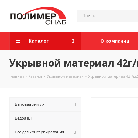
Каталог
О компании
Укрывной материал 42г/
Главная
-
Каталог
-
Укрывной материал
-
Укрывной материал 42г/м
Бытовая химия
Вёдра JET
Все для консервирования