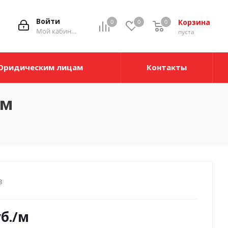
Войти
Корзина
0
0
0
Мой кабинет
пуста
Юридическим лицам
Контакты
0м
8
б.
/м