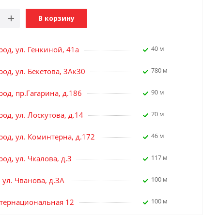
В корзину
40 м
род, ул. Генкиной, 41а
780 м
од, ул. Бекетова, 3Ак30
90 м
од, пр.Гагарина, д.186
70 м
од, ул. Лоскутова, д.14
46 м
род, ул. Коминтерна, д.172
117 м
од, ул. Чкалова, д.3
100 м
, ул. Чванова, д.3А
100 м
нтернациональная 12