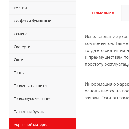
РАЗНОЕ
Описание
Салфетки бумажные
Семена
Использование укры
компонентов. Также
Скатерти
тогда его хватит на
К преимуществам пок
Скотч
простоту эксплуата
Тенты
Информация о характ
Теплицы, парники
основывается на по
заявки. Если вы зам
Теплозвукоизоляция
Туалетная бумага
Укрывной материал