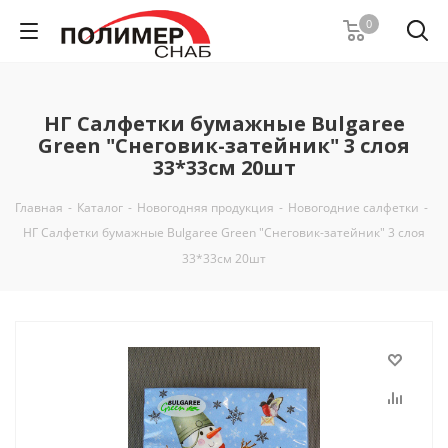
0
НГ Салфетки бумажные Bulgaree
Green "Снеговик-затейник" 3 слоя
33*33см 20шт
Главная
-
Каталог
-
Новогодняя продукция
-
Новогодние салфетки
-
НГ Салфетки бумажные Bulgaree Green "Снеговик-затейник" 3 слоя
33*33см 20шт